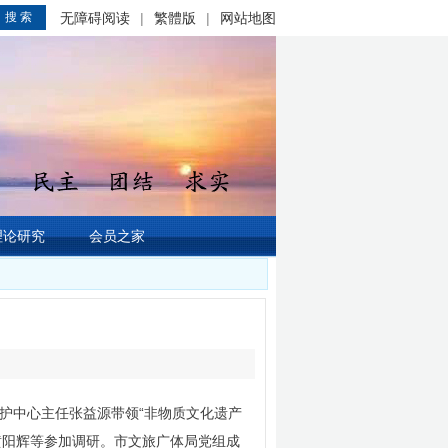
搜 索
无障碍阅读
|
繁體版
|
网站地图
理论研究
会员之家
护中心主任张益源带领“非物质文化遗产
黄阳辉等参加调研。市文旅广体局党组成