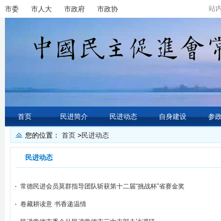
站
市委
市人大
市政府
市政协
首页
民进简介
民进动态
自身建设
参
您的位置：
首页
>
民进动态
民进动态
常德民进会员莫群指导团队斩获第十二届“挑战杯”省赛金奖
卷藏耕读意 书香递温情