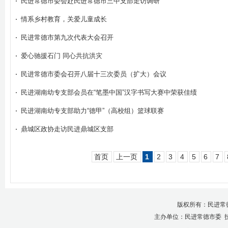
民进常德市委会赴民进常德市三中支部走访调研
情系乡村教育，关爱儿童成长
民进常德市第九次代表大会召开
爱心驰援石门 同心共抗洪灾
民进常德市委会召开八届十三次委员（扩大）会议
民进湖南幼专支部会员在“笔墨中国”汉字书写大赛中荣获佳绩
民进湖南幼专支部助力“德甲”（高校组）篮球联赛
鼎城区政协走访民进鼎城区支部
首页
上一页
1
2
3
4
5
6
7
版权所有：民进常
主办单位：民进常德市委 