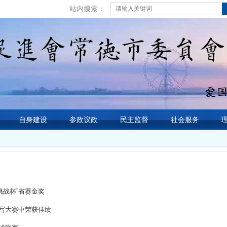
站内搜索：
自身建设
参政议政
民主监督
社会服务
挑战杯”省赛金奖
书写大赛中荣获佳绩