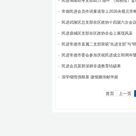
民进湖南幼专支部助力“德甲”（高校组）篮
常德民进会员作词童谣登上2026央视元宵
民进武陵区总支部在区政协十四届六次会
民进鼎城区支部在区政协全会上展现风采
民进常德市直属二支部荣获“先进支部”与“
民进常德市委会参加庆祝民进成立80周年暨2
民进会员莫群深耕非遗教育结硕果
深学细悟强根基 捷报频传献华诞
首页
上一页