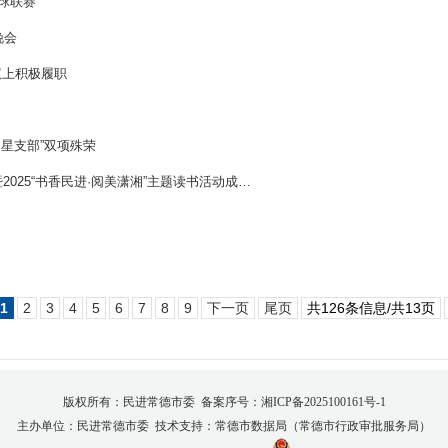
球联赛
晚会
议上积极履职
明星支部”双项殊荣
025“书香民进·阅美潇湘”主题读书活动成…
1
2
3
4
5
6
7
8
9
下一页
尾页
共126条信息/共13页
版权所有：民进常德市委 备案序号：
湘ICP备2025100161号-1
主办单位：民进常德市委 技术支持：常德市数据局（常德市行政审批服务局）