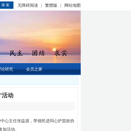
搜 索
无障碍阅读
|
繁體版
|
网站地图
理论研究
会员之家
”活动
护中心主任张益源，带领民进同心护苗政协
参加活动。