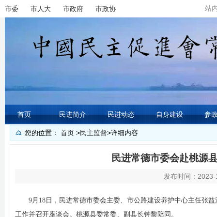
站
市委
市人大
市政府
市政协
首页
民进简介
民进动态
自身建设
参
您的位置：
首页
>
民主监督
>
详细内容
民进常德市委会赴桃源
发布时间：2023-1
9月18日，民进常德市委会主委、市公路建设养护中心主任张
工作并召开座谈会。桃源县委常委、副县长钟黎陪同。