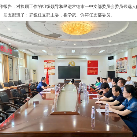
作报告，对换届工作的组织领导和民进常德市一中支部委员会委员候选人
一届支部班子：罗巍任支部主委，崔学武、许涛任支部委员。